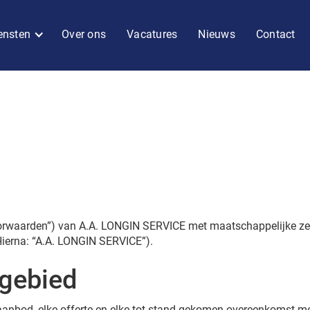
ensten
Over ons
Vacatures
Nieuws
Contact
oorwaarden”) van A.A. LONGIN SERVICE met maatschappelijke ze
ierna: “A.A. LONGIN SERVICE”).
sgebied
nbod, elke offerte en elke tot stand gekomen overeenkomst met