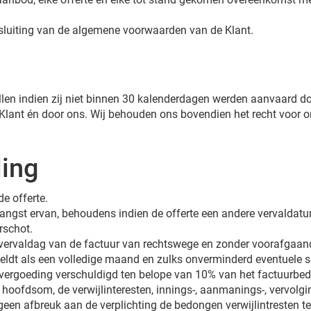
luiting van de algemene voorwaarden van de Klant.
rvallen indien zij niet binnen 30 kalenderdagen werden aanvaard do
 Klant én door ons. Wij behouden ons bovendien het recht voor
ling
e offerte.
angst ervan, behoudens indien de offerte een andere vervaldatum
rschot.
e vervaldag van de factuur van rechtswege en zonder voorafgaand
dt als een volledige maand en zulks onverminderd eventuele s
re vergoeding verschuldigd ten belope van 10% van het factuur
hoofdsom, de verwijlinteresten, innings-, aanmanings-, vervolgi
 geen afbreuk aan de verplichting de bedongen verwijlintresten te