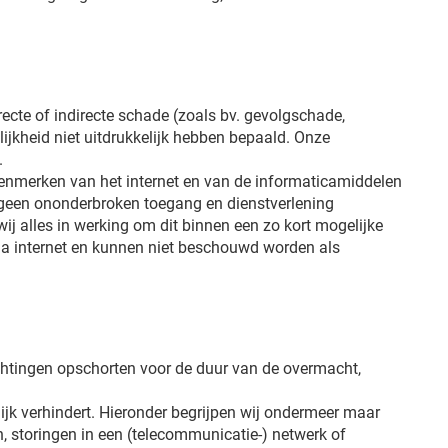
recte of indirecte schade (zoals bv. gevolgschade,
jkheid niet uitdrukkelijk hebben bepaald. Onze
.
 kenmerken van het internet en van de informaticamiddelen
 geen ononderbroken toegang en dienstverlening
ij alles in werking om dit binnen een zo kort mogelijke
via internet en kunnen niet beschouwd worden als
ichtingen opschorten voor de duur van de overmacht,
ijk verhindert. Hieronder begrijpen wij ondermeer maar
n, storingen in een (telecommunicatie-) netwerk of