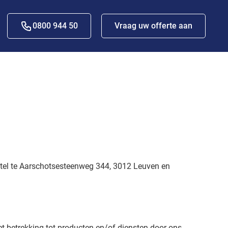
0800 944 50
Vraag uw offerte aan
tel te Aarschotsesteenweg 344, 3012 Leuven en
 betrekking tot producten en/of diensten door ons