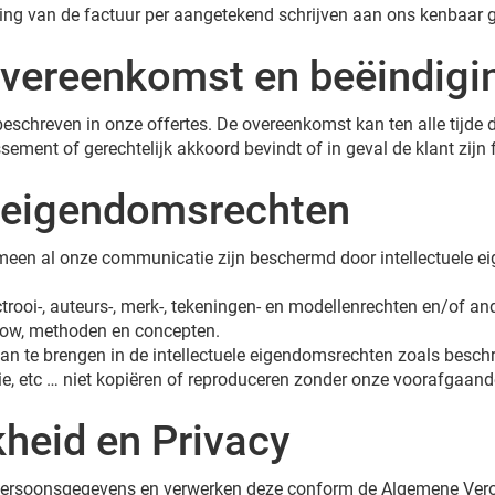
ing van de factuur per aangetekend schrijven aan ons kenbaar 
 overeenkomst en beëindigi
reven in onze offertes. De overeenkomst kan ten alle tijde do
sement of gerechtelijk akkoord bevindt of in geval de klant zijn 
le eigendomsrechten
emeen al onze communicatie zijn beschermd door intellectuele eig
rooi-, auteurs-, merk-, tekeningen- en modellenrechten en/of an
how, methoden en concepten.
n te brengen in de intellectuele eigendomsrechten zoals beschrev
ie, etc … niet kopiëren of reproduceren zonder onze voorafgaande
kheid en Privacy
uw persoonsgegevens en verwerken deze conform de Algemene Ve