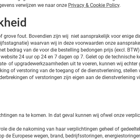
egevens verwijzen we naar onze
Privacy & Cookie Policy
.
jkheid
f grove fout. Bovendien zijn wij niet aansprakelijk voor enige di
jfsstagnatie) waarvan wij in deze voorwaarden onze aansprakeli
 het bedrag van de voor die bestelling bedongen prijs (excl. BTW)
 de website 24 uur op 24 en 7 dagen op 7. Gelet op de technische
ate- of upgradewerkzaamheden uit te voeren, kunnen wij echter
g of verstoring van de toegang of de dienstverlening, stellen w
derbrekingen of verstoringen zijn eigen aan de dienstverlening 
ichtingen na te komen. In dat geval kunnen wij ofwel onze verpl
ole die de nakoming van haar verplichtingen geheel of gedeeltel
n op de Europese wegen, brand, bedrijfsstoringen, energiestoringe