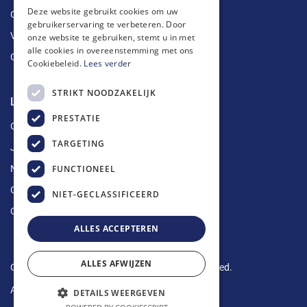
Deze website gebruikt cookies om uw
Ontstoppingen
gebruikerservaring te verbeteren. Door
Vetputten
onze website te gebruiken, stemt u in met
alle cookies in overeenstemming met ons
Ontkalking
Cookiebeleid.
Lees verder
STRIKT NOODZAKELIJK
Longin Service
PRESTATIE
Over ons
TARGETING
Jobs
FUNCTIONEEL
Nieuws
Contact
NIET-GECLASSIFICEERD
Offerte aanvragen
ALLES ACCEPTEREN
ALLES AFWIJZEN
Copyright © 2024 Longin Service. All rights reserved.
Algemene voorwaarden
-
Privacy Policy
DETAILS WEERGEVEN