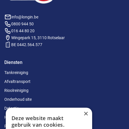
info@longin.be
0800 944 50
016 44 80 20
Wingepark 15, 3110 Rotselaar
BE 0442.564.577
Diensten
Tankreiniging
Afvaltransport
Rioolreiniging
Onderhoud site
Detectie
×
Deze website maakt
Herstellingen
gebruik van cookies.
Ruimingen