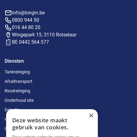
info@longin.be
0800 944 50
016 44 80 20
Wingepark 15, 3110 Rotselaar
BE 0442.564.577
Diensten
Tankreiniging
Afvaltransport
Rioolreiniging
Onderhoud site
Detectie
×
Deze website maakt
Herstellingen
gebruik van cookies.
Ruimingen
Deze website gebruikt cookies om uw