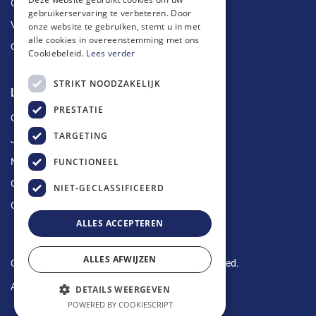
Ontstoppingen
gebruikerservaring te verbeteren. Door
Vetputten
onze website te gebruiken, stemt u in met
alle cookies in overeenstemming met ons
Ontkalking
Cookiebeleid.
Lees verder
STRIKT NOODZAKELIJK
Longin Service
PRESTATIE
Over ons
TARGETING
Jobs
FUNCTIONEEL
Nieuws
Contact
NIET-GECLASSIFICEERD
Offerte aanvragen
ALLES ACCEPTEREN
ALLES AFWIJZEN
Copyright © 2024 Longin Service. All rights reserved.
Algemene voorwaarden
-
Privacy Policy
DETAILS WEERGEVEN
POWERED BY COOKIESCRIPT