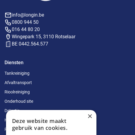
info@longin.be
0800 944 50
016 44 80 20
Wingepark 15, 3110 Rotselaar
BE 0442.564.577
Diensten
Tankreiniging
Afvaltransport
Rioolreiniging
Onderhoud site
Detectie
×
Deze website maakt
Herstellingen
gebruik van cookies.
Ruimingen