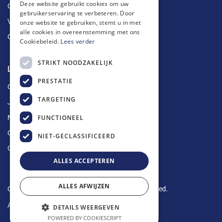
Deze website gebruikt cookies om uw
Ontstoppingen
gebruikerservaring te verbeteren. Door
Vetputten
onze website te gebruiken, stemt u in met
alle cookies in overeenstemming met ons
Ontkalking
Cookiebeleid.
Lees verder
STRIKT NOODZAKELIJK
Longin Service
PRESTATIE
Over ons
TARGETING
Jobs
FUNCTIONEEL
Nieuws
Contact
NIET-GECLASSIFICEERD
Offerte aanvragen
ALLES ACCEPTEREN
ALLES AFWIJZEN
Copyright © 2024 Longin Service. All rights reserved.
Algemene voorwaarden
-
Privacy Policy
DETAILS WEERGEVEN
POWERED BY COOKIESCRIPT