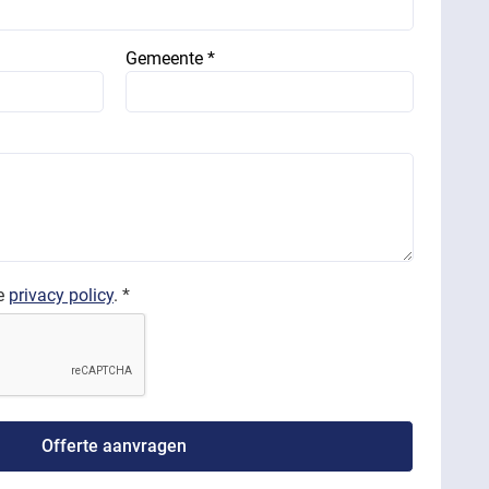
Gemeente *
de
privacy policy
. *