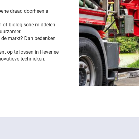
groene draad doorheen al
 of biologische middelen
 duurzamer.
op de markt? Dan bedenken
iënt op te lossen in Heverlee
novatieve technieken.