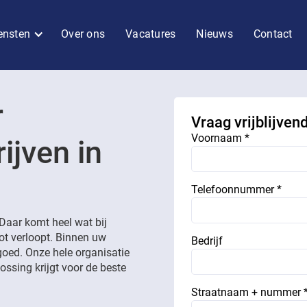
ensten
Over ons
Vacatures
Nieuws
Contact
r
Vraag vrijblijven
Voornaam *
ijven in
Telefoonnummer *
Daar komt heel wat bij
lot verloopt. Binnen uw
Bedrijf
goed. Onze hele organisatie
ossing krijgt voor de beste
Straatnaam + nummer 