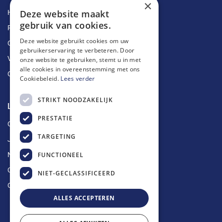
×
Deze website maakt
Herstellingen
gebruik van cookies.
Ruimingen
Deze website gebruikt cookies om uw
Ontstoppingen
gebruikerservaring te verbeteren. Door
Vetputten
onze website te gebruiken, stemt u in met
alle cookies in overeenstemming met ons
Ontkalking
Cookiebeleid.
Lees verder
STRIKT NOODZAKELIJK
Longin Service
PRESTATIE
Over ons
TARGETING
Jobs
FUNCTIONEEL
Nieuws
Contact
NIET-GECLASSIFICEERD
Offerte aanvragen
ALLES ACCEPTEREN