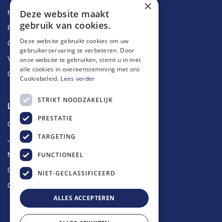
×
Deze website maakt
Herstellingen
gebruik van cookies.
Ruimingen
Deze website gebruikt cookies om uw
Ontstoppingen
gebruikerservaring te verbeteren. Door
Vetputten
onze website te gebruiken, stemt u in met
alle cookies in overeenstemming met ons
Ontkalking
Cookiebeleid.
Lees verder
STRIKT NOODZAKELIJK
Longin Service
PRESTATIE
Over ons
TARGETING
Jobs
FUNCTIONEEL
Nieuws
Contact
NIET-GECLASSIFICEERD
Offerte aanvragen
ALLES ACCEPTEREN