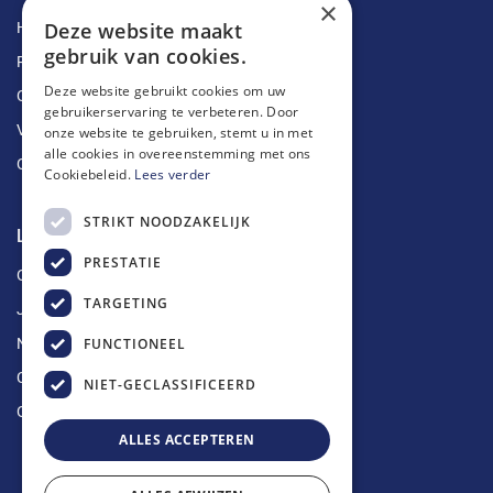
×
Deze website maakt
Herstellingen
gebruik van cookies.
Ruimingen
Deze website gebruikt cookies om uw
Ontstoppingen
gebruikerservaring te verbeteren. Door
Vetputten
onze website te gebruiken, stemt u in met
alle cookies in overeenstemming met ons
Ontkalking
Cookiebeleid.
Lees verder
STRIKT NOODZAKELIJK
Longin Service
PRESTATIE
Over ons
TARGETING
Jobs
FUNCTIONEEL
Nieuws
Contact
NIET-GECLASSIFICEERD
Offerte aanvragen
ALLES ACCEPTEREN