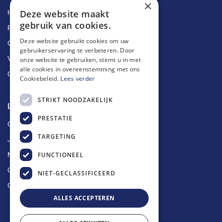
×
Deze website maakt
Herstellingen
gebruik van cookies.
Ruimingen
Deze website gebruikt cookies om uw
Ontstoppingen
gebruikerservaring te verbeteren. Door
Vetputten
onze website te gebruiken, stemt u in met
alle cookies in overeenstemming met ons
Ontkalking
Cookiebeleid.
Lees verder
STRIKT NOODZAKELIJK
Longin Service
PRESTATIE
Over ons
TARGETING
Jobs
FUNCTIONEEL
Nieuws
Contact
NIET-GECLASSIFICEERD
Offerte aanvragen
ALLES ACCEPTEREN