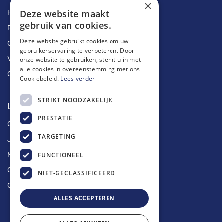
×
Deze website maakt
Herstellingen
gebruik van cookies.
Ruimingen
Deze website gebruikt cookies om uw
Ontstoppingen
gebruikerservaring te verbeteren. Door
Vetputten
onze website te gebruiken, stemt u in met
alle cookies in overeenstemming met ons
Ontkalking
Cookiebeleid.
Lees verder
STRIKT NOODZAKELIJK
Longin Service
PRESTATIE
Over ons
TARGETING
Jobs
FUNCTIONEEL
Nieuws
Contact
NIET-GECLASSIFICEERD
Offerte aanvragen
ALLES ACCEPTEREN