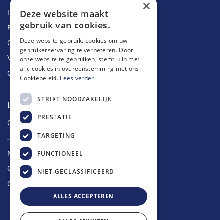
×
Deze website maakt
Herstellingen
gebruik van cookies.
Ruimingen
Deze website gebruikt cookies om uw
Ontstoppingen
gebruikerservaring te verbeteren. Door
Vetputten
onze website te gebruiken, stemt u in met
alle cookies in overeenstemming met ons
Ontkalking
Cookiebeleid.
Lees verder
STRIKT NOODZAKELIJK
Longin Service
PRESTATIE
Over ons
TARGETING
Jobs
FUNCTIONEEL
Nieuws
Contact
NIET-GECLASSIFICEERD
Offerte aanvragen
ALLES ACCEPTEREN