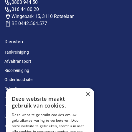
0800 944 50
016 44 80 20
Wingepark 15, 3110 Rotselaar
BE 0442.564.577
Diensten
Tankreiniging
Afvaltransport
Rioolreiniging
Onderhoud site
Detectie
×
Deze website maakt
Herstellingen
gebruik van cookies.
Ruimingen
Deze website gebruikt cookies om uw
Ontstoppingen
gebruikerservaring te verbeteren. Door
Vetputten
onze website te gebruiken, stemt u in met
alle cookies in overeenstemming met ons