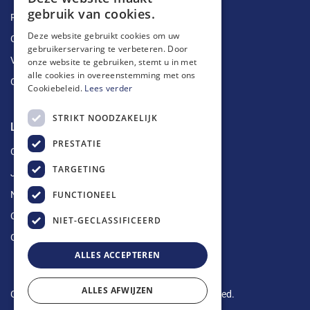
gebruik van cookies.
Ruimingen
Deze website gebruikt cookies om uw
Ontstoppingen
gebruikerservaring te verbeteren. Door
Vetputten
onze website te gebruiken, stemt u in met
alle cookies in overeenstemming met ons
Ontkalking
Cookiebeleid.
Lees verder
STRIKT NOODZAKELIJK
Longin Service
PRESTATIE
Over ons
TARGETING
Jobs
FUNCTIONEEL
Nieuws
Contact
NIET-GECLASSIFICEERD
Offerte aanvragen
ALLES ACCEPTEREN
ALLES AFWIJZEN
Copyright © 2024 Longin Service. All rights reserved.