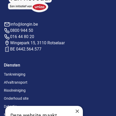
info@longin.be
0800 944 50
016 44 80 20
Wingepark 15, 3110 Rotselaar
BE 0442.564.577
Diensten
Tankreiniging
Afvaltransport
Rioolreiniging
Onderhoud site
Detectie
×
Deze website maakt
Herstellingen