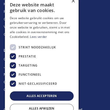
×
Deze website maakt
Herstellingen
gebruik van cookies.
Ruimingen
Deze website gebruikt cookies om uw
Ontstoppingen
gebruikerservaring te verbeteren. Door
Vetputten
onze website te gebruiken, stemt u in met
alle cookies in overeenstemming met ons
Ontkalking
Cookiebeleid.
Lees verder
STRIKT NOODZAKELIJK
Longin Service
PRESTATIE
Over ons
TARGETING
Jobs
FUNCTIONEEL
Nieuws
Contact
NIET-GECLASSIFICEERD
Offerte aanvragen
ALLES ACCEPTEREN
ALLES AFWIJZEN
Copyright © 2024 Longin Service. All rights reserved.