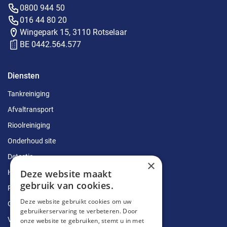
0800 944 50
016 44 80 20
Wingepark 15, 3110 Rotselaar
BE 0442.564.577
Diensten
Tankreiniging
Afvaltransport
Rioolreiniging
Onderhoud site
Detectie
×
Deze website maakt
Herstellingen
gebruik van cookies.
Ruimingen
Deze website gebruikt cookies om uw
Ontstoppingen
gebruikerservaring te verbeteren. Door
Vetputten
onze website te gebruiken, stemt u in met