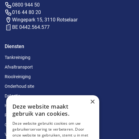
0800 944 50
016 44 80 20
Wingepark 15, 3110 Rotselaar
BE 0442.564.577
Diensten
Tankreiniging
Afvaltransport
Rioolreiniging
Onderhoud site
Detectie
×
Deze website maakt
Herstellingen
gebruik van cookies.
Ruimingen
Deze website gebruikt cookies om uw
Ontstoppingen
gebruikerservaring te verbeteren. Door
Vetputten
onze website te gebruiken, stemt u in met