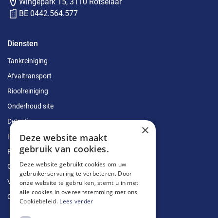
Wingepark 15, 3110 Rotselaar
BE 0442.564.577
Diensten
Tankreiniging
Afvaltransport
Rioolreiniging
Onderhoud site
Detectie
×
Deze website maakt
Herstellingen
gebruik van cookies.
Ruimingen
Deze website gebruikt cookies om uw
Ontstoppingen
gebruikerservaring te verbeteren. Door
Vetputten
onze website te gebruiken, stemt u in met
alle cookies in overeenstemming met ons
Ontkalking
Cookiebeleid.
Lees verder