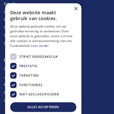
Detectie
×
Deze website maakt
Herstellingen
gebruik van cookies.
Ruimingen
Deze website gebruikt cookies om uw
Ontstoppingen
gebruikerservaring te verbeteren. Door
Vetputten
onze website te gebruiken, stemt u in met
alle cookies in overeenstemming met ons
Ontkalking
Cookiebeleid.
Lees verder
STRIKT NOODZAKELIJK
Longin Service
PRESTATIE
Over ons
TARGETING
Jobs
FUNCTIONEEL
Nieuws
Contact
NIET-GECLASSIFICEERD
Offerte aanvragen
ALLES ACCEPTEREN