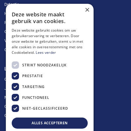
Detectie
×
Deze website maakt
Herstellingen
gebruik van cookies.
Ruimingen
Deze website gebruikt cookies om uw
Ontstoppingen
gebruikerservaring te verbeteren. Door
Vetputten
onze website te gebruiken, stemt u in met
alle cookies in overeenstemming met ons
Ontkalking
Cookiebeleid.
Lees verder
STRIKT NOODZAKELIJK
Longin Service
PRESTATIE
Over ons
TARGETING
Jobs
FUNCTIONEEL
Nieuws
Contact
NIET-GECLASSIFICEERD
Offerte aanvragen
ALLES ACCEPTEREN