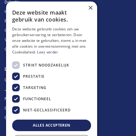
Detectie
×
Deze website maakt
Herstellingen
gebruik van cookies.
Ruimingen
Deze website gebruikt cookies om uw
Ontstoppingen
gebruikerservaring te verbeteren. Door
Vetputten
onze website te gebruiken, stemt u in met
alle cookies in overeenstemming met ons
Ontkalking
Cookiebeleid.
Lees verder
STRIKT NOODZAKELIJK
Longin Service
PRESTATIE
Over ons
TARGETING
Jobs
FUNCTIONEEL
Nieuws
Contact
NIET-GECLASSIFICEERD
Offerte aanvragen
ALLES ACCEPTEREN