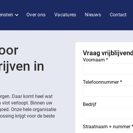
ensten
Over ons
Vacatures
Nieuws
Contact
oor
Vraag vrijblijven
Voornaam *
ijven in
Telefoonnummer *
rgen. Daar komt heel wat
n vlot verloopt. Binnen uw
Bedrijf
goed. Onze hele organisatie
ossing krijgt voor de beste
Straatnaam + nummer 