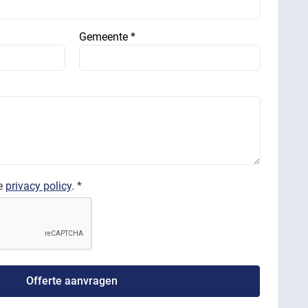
Gemeente *
de
privacy policy
. *