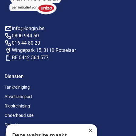
info@longin.be
0800 944 50
016 44 80 20
Wingepark 15, 3110 Rotselaar
BE 0442.564.577
Diensten
Tankreiniging
Afvaltransport
Rioolreiniging
Onderhoud site
Detectie
×
Deze website maakt
Herstellingen