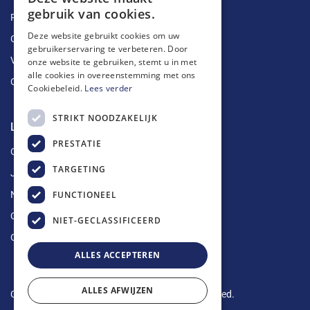
gebruik van cookies.
Ruimingen
Deze website gebruikt cookies om uw
Ontstoppingen
gebruikerservaring te verbeteren. Door
Vetputten
onze website te gebruiken, stemt u in met
alle cookies in overeenstemming met ons
Ontkalking
Cookiebeleid.
Lees verder
STRIKT NOODZAKELIJK
Longin Service
PRESTATIE
Over ons
TARGETING
Jobs
FUNCTIONEEL
Nieuws
Contact
NIET-GECLASSIFICEERD
Offerte aanvragen
ALLES ACCEPTEREN
ALLES AFWIJZEN
Copyright © 2024 Longin Service. All rights reserved.