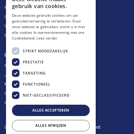
gebruik van cookies.
Ruimingen
Deze website gebruikt cookies om uw
Ontstoppingen
gebruikerservaring te verbeteren. Door
Vetputten
onze website te gebruiken, stemt u in met
alle cookies in overeenstemming met ons
Ontkalking
Cookiebeleid.
Lees verder
STRIKT NOODZAKELIJK
Longin Service
PRESTATIE
Over ons
TARGETING
Jobs
FUNCTIONEEL
Nieuws
Contact
NIET-GECLASSIFICEERD
Offerte aanvragen
ALLES ACCEPTEREN
ALLES AFWIJZEN
Copyright © 2024 Longin Service. All rights reserved.