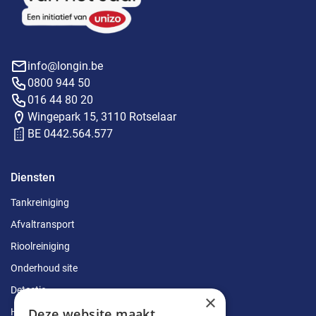
info@longin.be
0800 944 50
016 44 80 20
Wingepark 15, 3110 Rotselaar
BE 0442.564.577
Diensten
Tankreiniging
Afvaltransport
Rioolreiniging
Onderhoud site
Detectie
×
Deze website maakt
Herstellingen