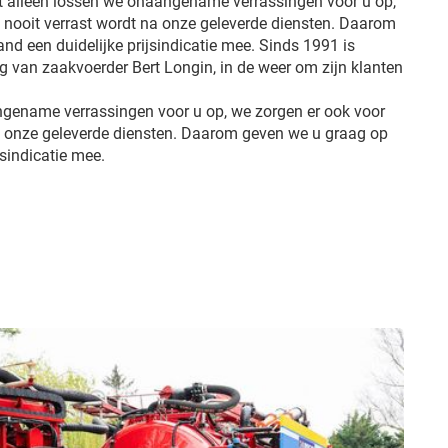
et alleen lossen we onaangename verrassingen voor u op,
u nooit verrast wordt na onze geleverde diensten. Daarom
d een duidelijke prijsindicatie mee. Sinds 1991 is
ng van zaakvoerder Bert Longin, in de weer om zijn klanten
ngename verrassingen voor u op, we zorgen er ook voor
na onze geleverde diensten. Daarom geven we u graag op
jsindicatie mee.