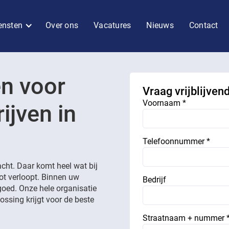
ensten
Over ons
Vacatures
Nieuws
Contact
en voor
Vraag vrijblijven
Voornaam *
ijven in
Telefoonnummer *
cht. Daar komt heel wat bij
lot verloopt. Binnen uw
Bedrijf
goed. Onze hele organisatie
ossing krijgt voor de beste
Straatnaam + nummer 