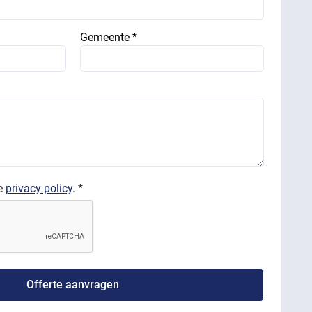
Gemeente *
de
privacy policy
. *