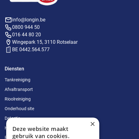
info@longin.be
0800 944 50
016 44 80 20
Wingepark 15, 3110 Rotselaar
BE 0442.564.577
Diensten
Tankreiniging
Afvaltransport
Rioolreiniging
Onderhoud site
Detectie
×
Deze website maakt
Herstellingen
gebruik van cookies.
Ruimingen