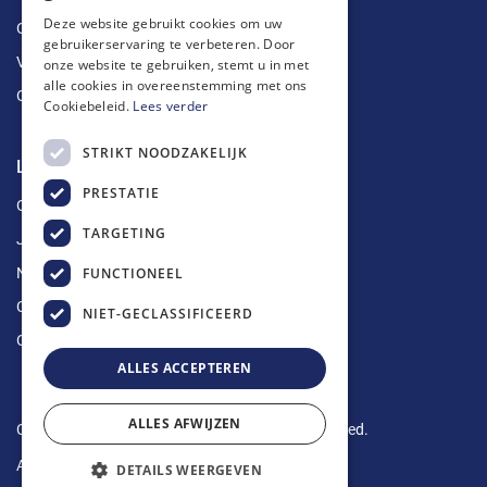
Deze website gebruikt cookies om uw
Ontstoppingen
gebruikerservaring te verbeteren. Door
Vetputten
onze website te gebruiken, stemt u in met
alle cookies in overeenstemming met ons
Ontkalking
Cookiebeleid.
Lees verder
STRIKT NOODZAKELIJK
Longin Service
PRESTATIE
Over ons
TARGETING
Jobs
FUNCTIONEEL
Nieuws
Contact
NIET-GECLASSIFICEERD
Offerte aanvragen
ALLES ACCEPTEREN
ALLES AFWIJZEN
Copyright © 2024 Longin Service. All rights reserved.
Algemene voorwaarden
-
Privacy Policy
DETAILS WEERGEVEN