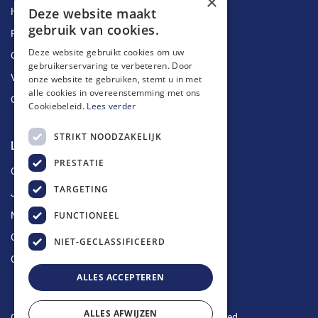
×
Deze website maakt
Herstellingen
gebruik van cookies.
Ruimingen
Deze website gebruikt cookies om uw
Ontstoppingen
gebruikerservaring te verbeteren. Door
Vetputten
onze website te gebruiken, stemt u in met
alle cookies in overeenstemming met ons
Ontkalking
Cookiebeleid.
Lees verder
STRIKT NOODZAKELIJK
Longin Service
PRESTATIE
Over ons
TARGETING
Jobs
FUNCTIONEEL
Nieuws
Contact
NIET-GECLASSIFICEERD
Offerte aanvragen
ALLES ACCEPTEREN
ALLES AFWIJZEN
Copyright © 2024 Longin Service. All rights reserved.