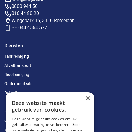
0800 944 50
016 44 80 20
Wingepark 15, 3110 Rotselaar
BE 0442.564.577
Diensten
Tankreiniging
Afvaltransport
Rioolreiniging
Onderhoud site
Detectie
×
Deze website maakt
Herstellingen
gebruik van cookies.
Ruimingen
Deze website gebruikt cookies om uw
Ontstoppingen
gebruikerservaring te verbeteren. Door
Vetputten
onze website te gebruiken, stemt u in met