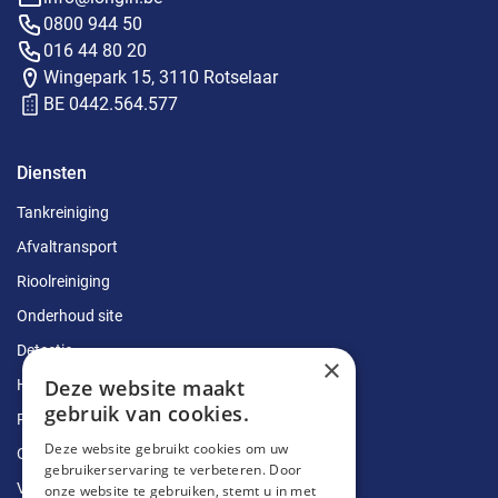
0800 944 50
016 44 80 20
Wingepark 15, 3110 Rotselaar
BE 0442.564.577
Diensten
Tankreiniging
Afvaltransport
Rioolreiniging
Onderhoud site
Detectie
×
Deze website maakt
Herstellingen
gebruik van cookies.
Ruimingen
Deze website gebruikt cookies om uw
Ontstoppingen
gebruikerservaring te verbeteren. Door
Vetputten
onze website te gebruiken, stemt u in met