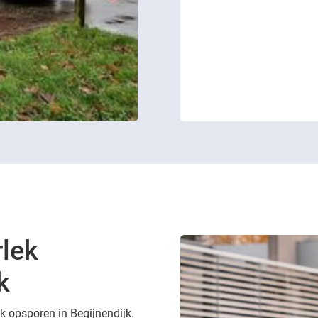
rlek
k
ek opsporen in Begijnendijk.