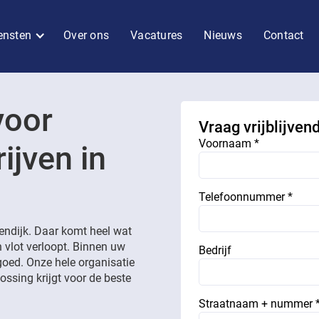
ensten
Over ons
Vacatures
Nieuws
Contact
voor
Vraag vrijblijven
Voornaam *
ijven in
Telefoonnummer *
ndijk. Daar komt heel wat
n vlot verloopt. Binnen uw
Bedrijf
goed. Onze hele organisatie
ossing krijgt voor de beste
Straatnaam + nummer 