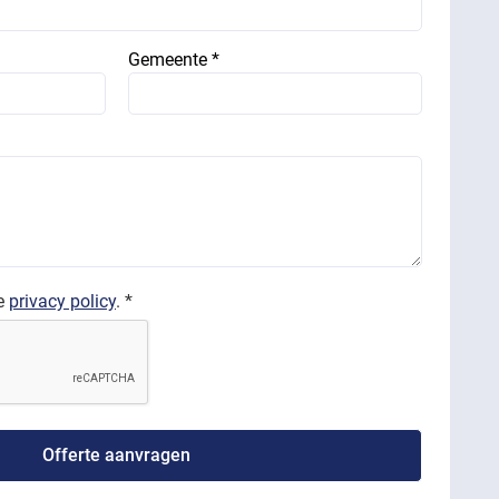
Gemeente *
de
privacy policy
. *