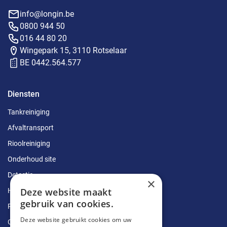
info@longin.be
0800 944 50
016 44 80 20
Wingepark 15, 3110 Rotselaar
BE 0442.564.577
Diensten
Tankreiniging
Afvaltransport
Rioolreiniging
Onderhoud site
Detectie
×
Deze website maakt
Herstellingen
gebruik van cookies.
Ruimingen
Deze website gebruikt cookies om uw
Ontstoppingen