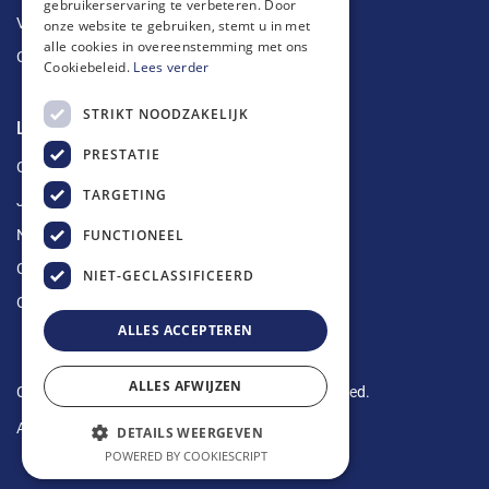
gebruikerservaring te verbeteren. Door
Vetputten
onze website te gebruiken, stemt u in met
alle cookies in overeenstemming met ons
Ontkalking
Cookiebeleid.
Lees verder
STRIKT NOODZAKELIJK
Longin Service
PRESTATIE
Over ons
TARGETING
Jobs
FUNCTIONEEL
Nieuws
Contact
NIET-GECLASSIFICEERD
Offerte aanvragen
ALLES ACCEPTEREN
ALLES AFWIJZEN
Copyright © 2024 Longin Service. All rights reserved.
Algemene voorwaarden
-
Privacy Policy
DETAILS WEERGEVEN
POWERED BY COOKIESCRIPT