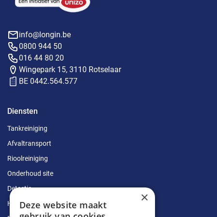
info@longin.be
0800 944 50
016 44 80 20
Wingepark 15, 3110 Rotselaar
BE 0442.564.577
Diensten
Tankreiniging
Afvaltransport
Rioolreiniging
Onderhoud site
Detectie
×
Deze website maakt
Herstellingen
gebruik van cookies.