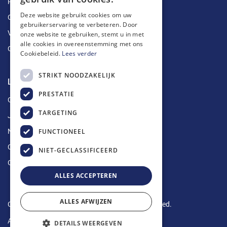
Ruimingen
Deze website gebruikt cookies om uw
Ontstoppingen
gebruikerservaring te verbeteren. Door
Vetputten
onze website te gebruiken, stemt u in met
alle cookies in overeenstemming met ons
Ontkalking
Cookiebeleid.
Lees verder
STRIKT NOODZAKELIJK
Longin Service
PRESTATIE
Over ons
TARGETING
Jobs
FUNCTIONEEL
Nieuws
Contact
NIET-GECLASSIFICEERD
Offerte aanvragen
ALLES ACCEPTEREN
ALLES AFWIJZEN
Copyright © 2024 Longin Service. All rights reserved.
Algemene voorwaarden
-
Privacy Policy
DETAILS WEERGEVEN