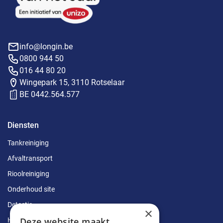
info@longin.be
0800 944 50
016 44 80 20
Wingepark 15, 3110 Rotselaar
BE 0442.564.577
Diensten
Tankreiniging
Afvaltransport
Rioolreiniging
Onderhoud site
Detectie
×
Deze website maakt
Herstellingen