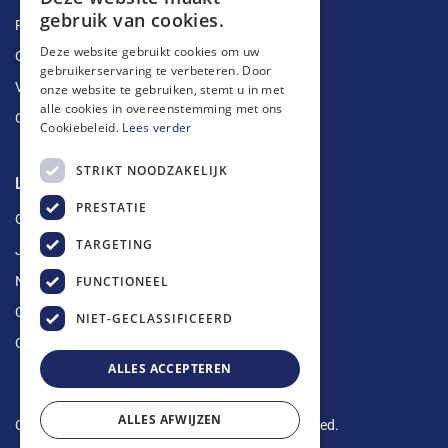
gebruik van cookies.
Ruimingen
Deze website gebruikt cookies om uw
Ontstoppingen
gebruikerservaring te verbeteren. Door
Vetputten
onze website te gebruiken, stemt u in met
alle cookies in overeenstemming met ons
Ontkalking
Cookiebeleid.
Lees verder
STRIKT NOODZAKELIJK
Longin Service
PRESTATIE
Over ons
TARGETING
Jobs
FUNCTIONEEL
Nieuws
Contact
NIET-GECLASSIFICEERD
Offerte aanvragen
ALLES ACCEPTEREN
ALLES AFWIJZEN
Copyright © 2024 Longin Service. All rights reserved.