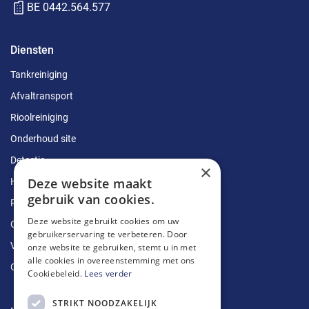
BE 0442.564.577
Diensten
Tankreiniging
Afvaltransport
Rioolreiniging
Onderhoud site
Detectie
×
Deze website maakt
Herstellingen
gebruik van cookies.
Ruimingen
Deze website gebruikt cookies om uw
Ontstoppingen
gebruikerservaring te verbeteren. Door
Vetputten
onze website te gebruiken, stemt u in met
alle cookies in overeenstemming met ons
Ontkalking
Cookiebeleid.
Lees verder
STRIKT NOODZAKELIJK