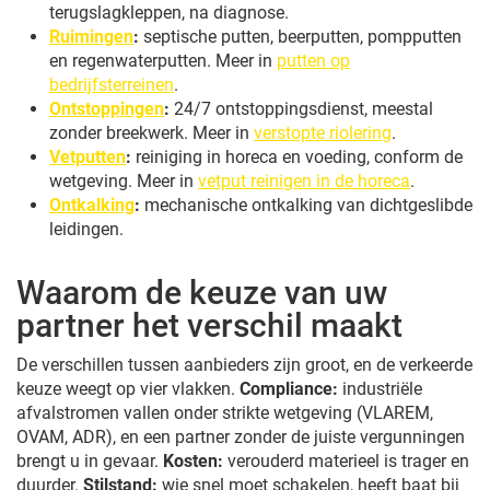
terugslagkleppen, na diagnose.
Ruimingen
:
septische putten, beerputten, pompputten
en regenwaterputten. Meer in
putten op
bedrijfsterreinen
.
Ontstoppingen
:
24/7 ontstoppingsdienst, meestal
zonder breekwerk. Meer in
verstopte riolering
.
Vetputten
:
reiniging in horeca en voeding, conform de
wetgeving. Meer in
vetput reinigen in de horeca
.
Ontkalking
:
mechanische ontkalking van dichtgeslibde
leidingen.
Waarom de keuze van uw
partner het verschil maakt
De verschillen tussen aanbieders zijn groot, en de verkeerde
keuze weegt op vier vlakken.
Compliance:
industriële
afvalstromen vallen onder strikte wetgeving (VLAREM,
OVAM, ADR), en een partner zonder de juiste vergunningen
brengt u in gevaar.
Kosten:
verouderd materieel is trager en
duurder.
Stilstand:
wie snel moet schakelen, heeft baat bij