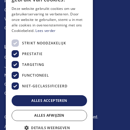
Ruimingen
Deze website gebruikt cookies om uw
Ontstoppingen
gebruikerservaring te verbeteren. Door
Vetputten
onze website te gebruiken, stemt u in met
alle cookies in overeenstemming met ons
Ontkalking
Cookiebeleid.
Lees verder
STRIKT NOODZAKELIJK
Longin Service
PRESTATIE
Over ons
TARGETING
Jobs
FUNCTIONEEL
Nieuws
Contact
NIET-GECLASSIFICEERD
Offerte aanvragen
ALLES ACCEPTEREN
ALLES AFWIJZEN
Copyright © 2024 Longin Service. All rights reserved.
Algemene voorwaarden
-
Privacy Policy
DETAILS WEERGEVEN