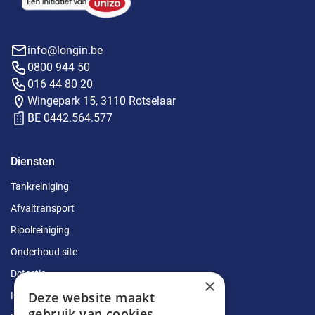
info@longin.be
0800 944 50
016 44 80 20
Wingepark 15, 3110 Rotselaar
BE 0442.564.577
Diensten
Tankreiniging
Afvaltransport
Rioolreiniging
Onderhoud site
Detectie
×
Deze website maakt
Herstellingen
gebruik van cookies.