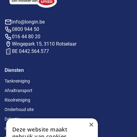
info@longin.be
0800 944 50
016 44 80 20
Wingepark 15, 3110 Rotselaar
BE 0442.564.577
Diensten
Tankreiniging
Afvaltransport
Rioolreiniging
Onderhoud site
Detectie
×
Deze website maakt
Herstellingen
gebruik van cookies.