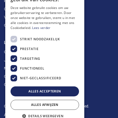
Ruimingen
Deze website gebruikt cookies om uw
Ontstoppingen
gebruikerservaring te verbeteren. Door
Vetputten
onze website te gebruiken, stemt u in met
alle cookies in overeenstemming met ons
Ontkalking
Cookiebeleid.
Lees verder
STRIKT NOODZAKELIJK
Longin Service
PRESTATIE
Over ons
TARGETING
Jobs
FUNCTIONEEL
Nieuws
Contact
NIET-GECLASSIFICEERD
Offerte aanvragen
ALLES ACCEPTEREN
ALLES AFWIJZEN
Copyright © 2024 Longin Service. All rights reserved.
Algemene voorwaarden
-
Privacy Policy
DETAILS WEERGEVEN