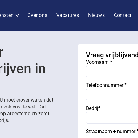
ensten
Over ons
Vacatures
Nieuws
Contact
r
Vraag vrijblijven
Voornaam *
ijven in
Telefoonnummer *
. U moet erover waken dat
En volgens de wet. Dat
Bedrijf
erop afgestemd en zorgt
rijs.
Straatnaam + nummer 