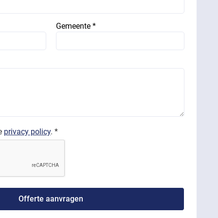
Gemeente *
de
privacy policy
. *