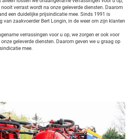
et alleen lossen we onaangename verrassingen voor u op,
u nooit verrast wordt na onze geleverde diensten. Daarom
d een duidelijke prijsindicatie mee. Sinds 1991 is
ng van zaakvoerder Bert Longin, in de weer om zijn klanten
ngename verrassingen voor u op, we zorgen er ook voor
na onze geleverde diensten. Daarom geven we u graag op
jsindicatie mee.