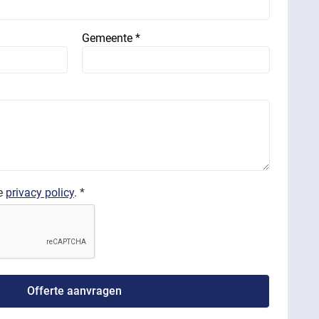
Gemeente *
de
privacy policy
. *