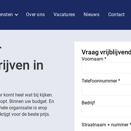
ensten
Over ons
Vacatures
Nieuws
Contact
r
Vraag vrijblijven
Voornaam *
ijven in
Telefoonnummer *
 komt heel wat bij kijken.
loopt. Binnen uw budget. En
Bedrijf
hele organisatie is erop
rijgt voor de beste prijs.
Straatnaam + nummer 