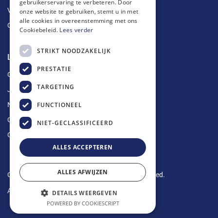
gebruikerservaring te verbeteren. Door
Vetputten
onze website te gebruiken, stemt u in met
alle cookies in overeenstemming met ons
Ontkalking
Cookiebeleid.
Lees verder
STRIKT NOODZAKELIJK
Longin Service
PRESTATIE
Over ons
TARGETING
Jobs
FUNCTIONEEL
Nieuws
Contact
NIET-GECLASSIFICEERD
Offerte aanvragen
ALLES ACCEPTEREN
ALLES AFWIJZEN
Copyright © 2024 Longin Service. All rights reserved.
Algemene voorwaarden
-
Privacy Policy
DETAILS WEERGEVEN
POWERED BY COOKIESCRIPT