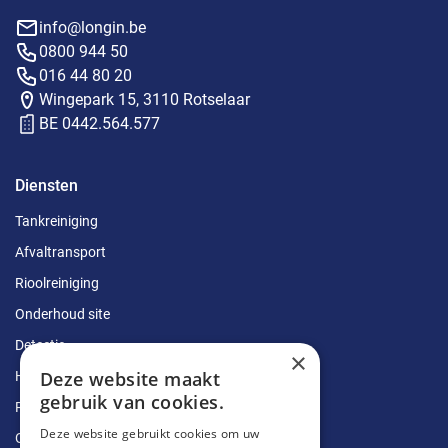
info@longin.be
0800 944 50
016 44 80 20
Wingepark 15, 3110 Rotselaar
BE 0442.564.577
Diensten
Tankreiniging
Afvaltransport
Rioolreiniging
Onderhoud site
Detectie
×
Deze website maakt
Herstellingen
gebruik van cookies.
Ruimingen
Deze website gebruikt cookies om uw
Ontstoppingen