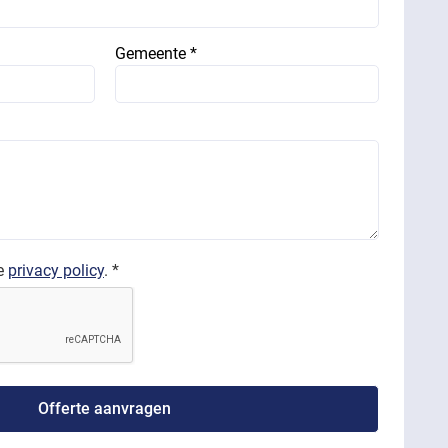
Gemeente *
de
privacy policy
. *