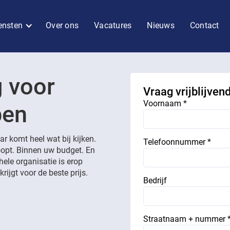
ensten
Over ons
Vacatures
Nieuws
Contact
g voor
Vraag vrijblijven
Voornaam *
pen
r komt heel wat bij kijken.
Telefoonnummer *
loopt. Binnen uw budget. En
hele organisatie is erop
rijgt voor de beste prijs.
Bedrijf
Straatnaam + nummer 