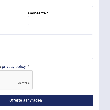
Gemeente *
de
privacy policy
. *