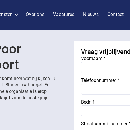
ensten
Over ons
Vacatures
Nieuws
Contact
voor
Vraag vrijblijven
Voornaam *
oort
r komt heel wat bij kijken. U
Telefoonnummer *
opt. Binnen uw budget. En
hele organisatie is erop
rijgt voor de beste prijs.
Bedrijf
Straatnaam + nummer 