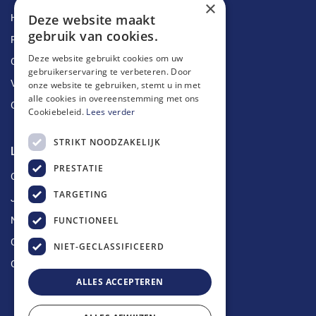
×
Deze website maakt
Herstellingen
gebruik van cookies.
Ruimingen
Deze website gebruikt cookies om uw
Ontstoppingen
gebruikerservaring te verbeteren. Door
Vetputten
onze website te gebruiken, stemt u in met
alle cookies in overeenstemming met ons
Ontkalking
Cookiebeleid.
Lees verder
STRIKT NOODZAKELIJK
Longin Service
PRESTATIE
Over ons
TARGETING
Jobs
FUNCTIONEEL
Nieuws
Contact
NIET-GECLASSIFICEERD
Offerte aanvragen
ALLES ACCEPTEREN