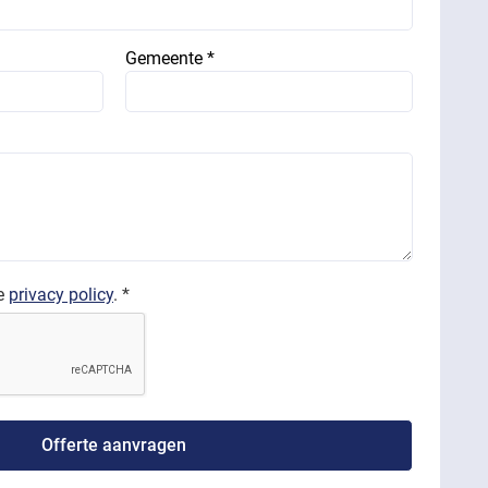
Gemeente *
de
privacy policy
. *