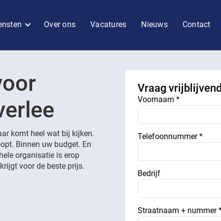
ensten
Over ons
Vacatures
Nieuws
Contact
voor
Vraag vrijblijven
Voornaam *
verlee
aar komt heel wat bij kijken.
Telefoonnummer *
loopt. Binnen uw budget. En
hele organisatie is erop
rijgt voor de beste prijs.
Bedrijf
Straatnaam + nummer 