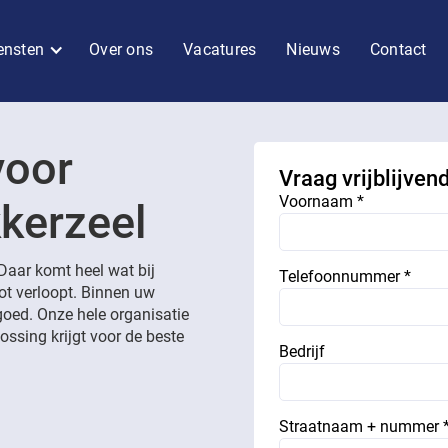
ensten
Over ons
Vacatures
Nieuws
Contact
voor
Vraag vrijblijven
Voornaam *
kkerzeel
 Daar komt heel wat bij
Telefoonnummer *
lot verloopt. Binnen uw
goed. Onze hele organisatie
ossing krijgt voor de beste
Bedrijf
Straatnaam + nummer 