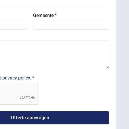
Gemeente *
de
privacy policy
. *