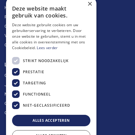
×
Deze website maakt
Herstellingen
gebruik van cookies.
Ruimingen
Deze website gebruikt cookies om uw
Ontstoppingen
gebruikerservaring te verbeteren. Door
Vetputten
onze website te gebruiken, stemt u in met
alle cookies in overeenstemming met ons
Ontkalking
Cookiebeleid.
Lees verder
STRIKT NOODZAKELIJK
Longin Service
PRESTATIE
Over ons
TARGETING
Jobs
FUNCTIONEEL
Nieuws
Contact
NIET-GECLASSIFICEERD
Offerte aanvragen
ALLES ACCEPTEREN