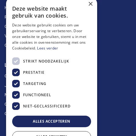
×
Deze website maakt
Herstellingen
gebruik van cookies.
Ruimingen
Deze website gebruikt cookies om uw
Ontstoppingen
gebruikerservaring te verbeteren. Door
Vetputten
onze website te gebruiken, stemt u in met
alle cookies in overeenstemming met ons
Ontkalking
Cookiebeleid.
Lees verder
STRIKT NOODZAKELIJK
Longin Service
PRESTATIE
Over ons
TARGETING
Jobs
FUNCTIONEEL
Nieuws
Contact
NIET-GECLASSIFICEERD
Offerte aanvragen
ALLES ACCEPTEREN