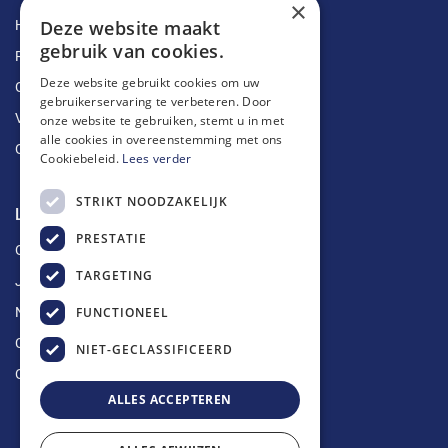
×
Deze website maakt
Herstellingen
gebruik van cookies.
Ruimingen
Deze website gebruikt cookies om uw
Ontstoppingen
gebruikerservaring te verbeteren. Door
Vetputten
onze website te gebruiken, stemt u in met
alle cookies in overeenstemming met ons
Ontkalking
Cookiebeleid.
Lees verder
STRIKT NOODZAKELIJK
Longin Service
PRESTATIE
Over ons
TARGETING
Jobs
FUNCTIONEEL
Nieuws
Contact
NIET-GECLASSIFICEERD
Offerte aanvragen
ALLES ACCEPTEREN