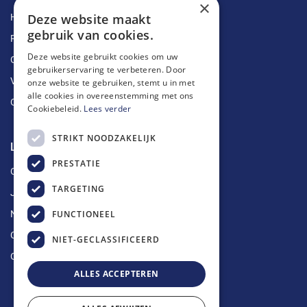
×
Deze website maakt
Herstellingen
gebruik van cookies.
Ruimingen
Deze website gebruikt cookies om uw
Ontstoppingen
gebruikerservaring te verbeteren. Door
Vetputten
onze website te gebruiken, stemt u in met
alle cookies in overeenstemming met ons
Ontkalking
Cookiebeleid.
Lees verder
STRIKT NOODZAKELIJK
Longin Service
PRESTATIE
Over ons
TARGETING
Jobs
FUNCTIONEEL
Nieuws
Contact
NIET-GECLASSIFICEERD
Offerte aanvragen
ALLES ACCEPTEREN