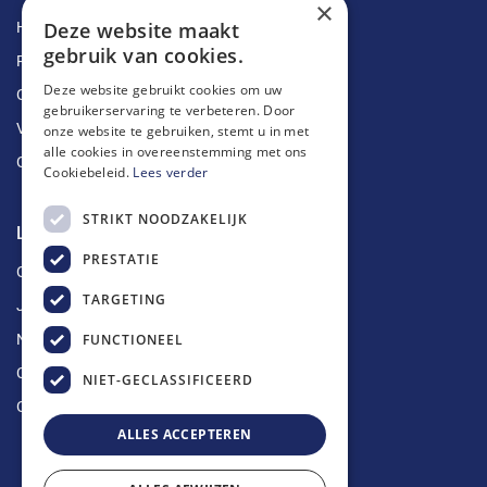
×
Deze website maakt
Herstellingen
gebruik van cookies.
Ruimingen
Deze website gebruikt cookies om uw
Ontstoppingen
gebruikerservaring te verbeteren. Door
Vetputten
onze website te gebruiken, stemt u in met
alle cookies in overeenstemming met ons
Ontkalking
Cookiebeleid.
Lees verder
STRIKT NOODZAKELIJK
Longin Service
PRESTATIE
Over ons
TARGETING
Jobs
FUNCTIONEEL
Nieuws
Contact
NIET-GECLASSIFICEERD
Offerte aanvragen
ALLES ACCEPTEREN