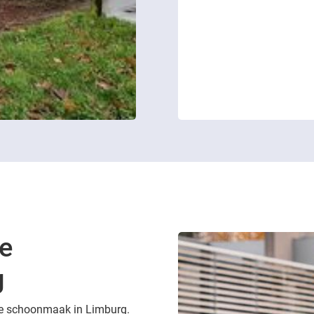
le
g
iële schoonmaak in Limburg.