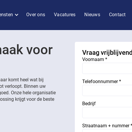
ensten
Over ons
Vacatures
Nieuws
Contact
maak voor
Vraag vrijblijven
Voornaam *
g
aar komt heel wat bij
Telefoonnummer *
lot verloopt. Binnen uw
goed. Onze hele organisatie
ossing krijgt voor de beste
Bedrijf
Straatnaam + nummer 