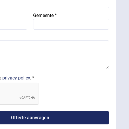
Gemeente *
de
privacy policy
. *