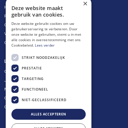
×
Deze website maakt
Herstellingen
gebruik van cookies.
Ruimingen
Deze website gebruikt cookies om uw
Ontstoppingen
gebruikerservaring te verbeteren. Door
Vetputten
onze website te gebruiken, stemt u in met
alle cookies in overeenstemming met ons
Ontkalking
Cookiebeleid.
Lees verder
STRIKT NOODZAKELIJK
Longin Service
PRESTATIE
Over ons
TARGETING
Jobs
FUNCTIONEEL
Nieuws
Contact
NIET-GECLASSIFICEERD
Offerte aanvragen
ALLES ACCEPTEREN